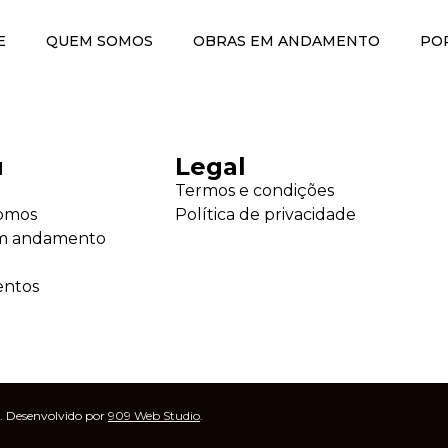
E
QUEM SOMOS
OBRAS EM ANDAMENTO
PO
u
Legal
Termos e condições
omos
Política de privacidade
m andamento
o
entos
. Desenvolvido por
909 Web Studio
.