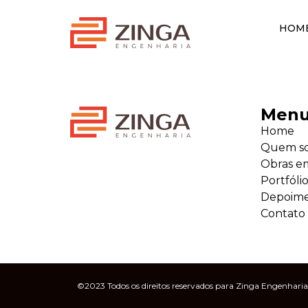
HOM
Men
Home
Quem s
Obras e
Portfóli
Depoim
Contato
©2023 Todos os direitos reservados para Zinga Engenharia