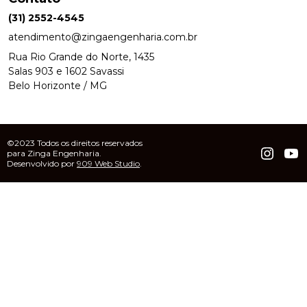
(31) 2552-4545
atendimento@zingaengenharia.com.br
Rua Rio Grande do Norte, 1435
Salas 903 e 1602 Savassi
Belo Horizonte / MG
©2023 Todos os direitos reservados
para Zinga Engenharia.
Desenvolvido por
909 Web Studio
.