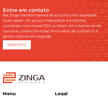
Entre em contato
Na Zinga transformamos seus sonhos em realidade.
Quer saber um pouco mais sobre a empresa,
conversar com nossa CEO ou fazer um orçamento de
sua obra, preencha nosso formulário de contato e a
gente retorna em seguida.
CONTATO
Menu
Legal
Home
Termos e condições